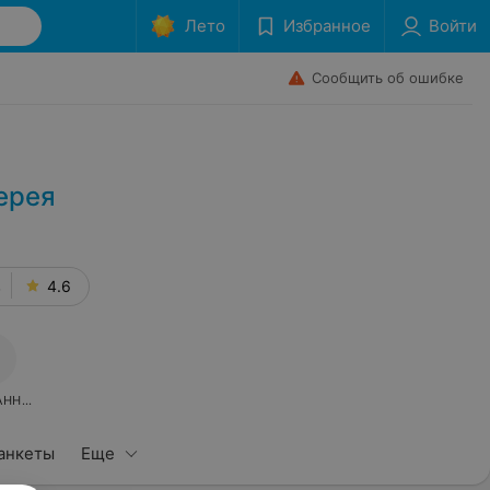
Лето
Избранное
Войти
Сообщить об ошибке
лерея
в
4.6
АННОЕ
анкеты
Еще