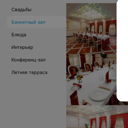
Свадьбы
Банкетный зал
Блюда
Интерьер
Конференц-зал
Летняя терраса